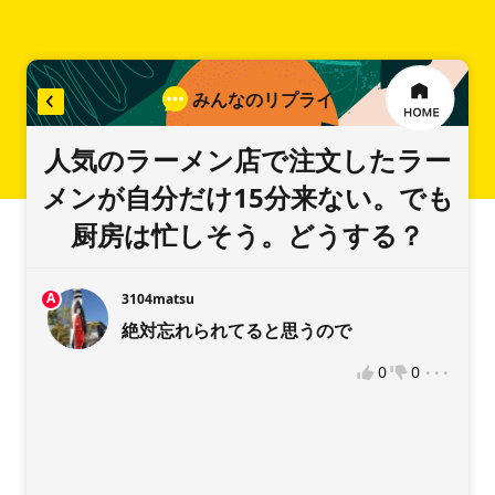
みんなのリプライ
リプライを入力
人気のラーメン店で注文したラー
メンが自分だけ15分来ない。でも
厨房は忙しそう。どうする？
稿をお願いします
A
3104matsu
絶対忘れられてると思うので
...
0
0
違反報告
VOTEへようこそ！