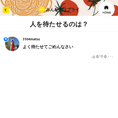
みんなのリプライ
人を待たせるのは？
×
リプライを入力
B
3104matsu
よく待たせてごめんなさい
...
0
0
投票してから投稿をお願いします
違反報告
VOTEへようこそ！
VOTEをもっと楽しむために、VOTEで使用するニックネ
ームを入力してください。