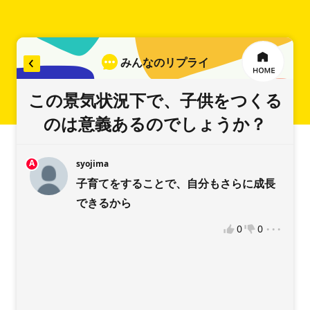
みんなのリプライ
リプライを入力
この景気状況下で、子供をつくる
のは意義あるのでしょうか？
A
syojima
稿をお願いします
子育てをすることで、自分もさらに成長
できるから
...
0
0
違反報告
VOTEへようこそ！