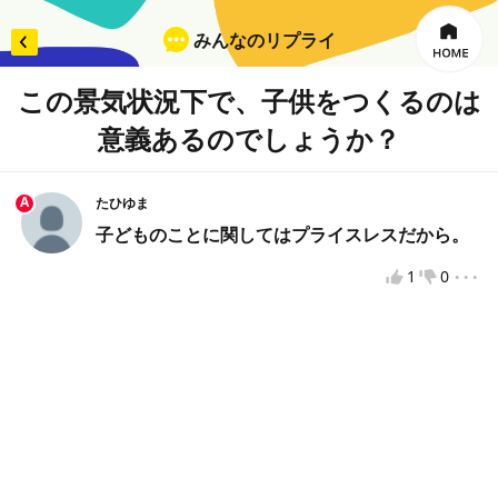
みんなのリプライ
この景気状況下で、子供をつくるのは
意義あるのでしょうか？
×
リプライを入力
A
たひゆま
子どものことに関してはプライスレスだから。
...
投票してから投稿をお願いします
1
0
違反報告
VOTEへようこそ！
VOTEをもっと楽しむために、VOTEで使用するニックネ
ームを入力してください。