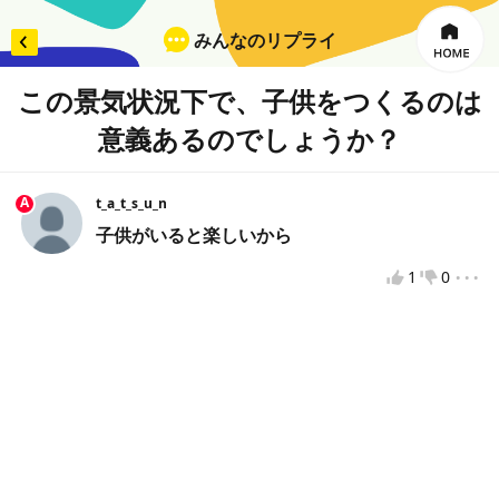
みんなのリプライ
この景気状況下で、子供をつくるのは
意義あるのでしょうか？
×
リプライを入力
A
t_a_t_s_u_n
子供がいると楽しいから
...
投票してから投稿をお願いします
1
0
違反報告
VOTEへようこそ！
VOTEをもっと楽しむために、VOTEで使用するニックネ
ームを入力してください。