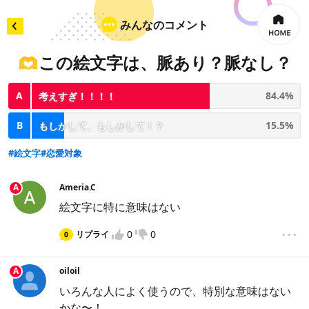
みんなのコメント
🫶この絵文字は、脈あり？脈なし？
×
コメントを入力
A
84.4%
考えすぎ！！！！
B
15.5%
もしかして、もしかして！？
#絵文字
#恋愛対象
投票してから投稿をお願いします
A
Ameria.C
絵文字に特に意味はない
...
0
0
リプライ
0
違反報告
A
oiloil
いろんな人によく使うので、特別な意味はない
かな〜！