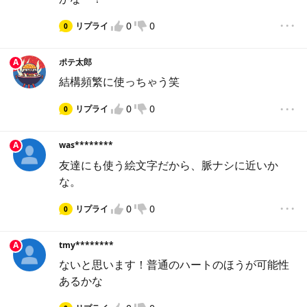
...
0
0
リプライ
0
違反報告
A
ポテ太郎
結構頻繁に使っちゃう笑
...
0
0
リプライ
0
違反報告
A
was********
友達にも使う絵文字だから、脈ナシに近いか
な。
...
0
0
リプライ
0
VOTEへようこそ！
違反報告
A
tmy********
VOTEをもっと楽しむために、VOTEで使用するニックネ
ないと思います！普通のハートのほうが可能性
ームを入力してください。
あるかな
...