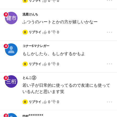
0
0
リプライ
0
入力してください
違反報告
A
流星けんち
VOTEを始める
ふつうのハートとかの方が嬉しいかなー
...
※後からマイページで変更可能です。
0
0
リプライ
0
違反報告
A
コナーSマクレガー
もしかしたら、もしかするかもよ
...
0
0
リプライ
0
違反報告
A
とんこ②
若い子が日常的に使ってるので友達にも使って
いるんだと思います笑
...
0
0
リプライ
0
違反報告
A
mar********