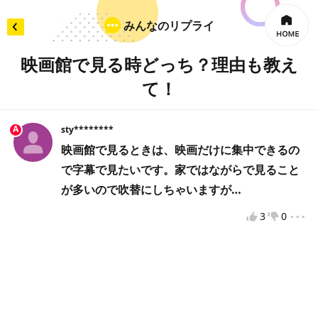
みんなのリプライ
映画館で見る時どっち？理由も教え
て！
×
リプライを入力
A
sty********
映画館で見るときは、映画だけに集中できるの
で字幕で見たいです。家ではながらで見ること
投票してから投稿をお願いします
が多いので吹替にしちゃいますが…
...
3
0
違反報告
VOTEへようこそ！
VOTEをもっと楽しむために、VOTEで使用するニックネ
ームを入力してください。