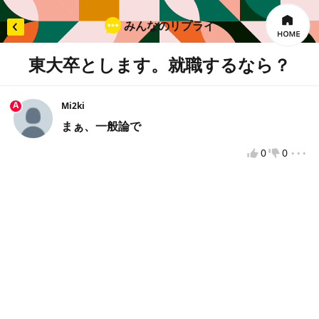
みんなのリプライ
東大卒とします。就職するなら？
×
リプライを入力
A
Mi2ki
まぁ、一般論で
...
0
0
投票してから投稿をお願いします
違反報告
VOTEへようこそ！
VOTEをもっと楽しむために、VOTEで使用するニックネ
ームを入力してください。