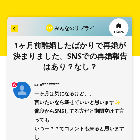
みんなのリプライ
リプライを入力
1ヶ月前離婚したばかりで再婚が
決まりました。SNSでの再婚報告
はあり？なし？
稿をお願いします
A
sam********
一ヶ月は気になるけど、、
言いたいなら載せていいと思います✨
普段からSNSしてる方だと期間空けて言
っても
いつー？？てコメントも来ると思います
VOTEへようこそ！
し