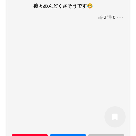
VOTEをもっと楽しむために、VOTEで使用するニックネ
後々めんどくさそうです😂
ームを入力してください。
...
2
0
違反報告
入力してください
VOTEを始める
※後からマイページで変更可能です。
再読込