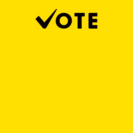
VOTEをもっと楽しむために、VOTEで使用するニックネ
ームを入力してください。
入力してください
VOTEを始める
※後からマイページで変更可能です。
再読込