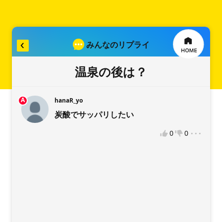
みんなのリプライ
リプライを入力
温泉の後は？
A
hanaR_yo
炭酸でサッパリしたい
稿をお願いします
...
0
0
違反報告
VOTEへようこそ！