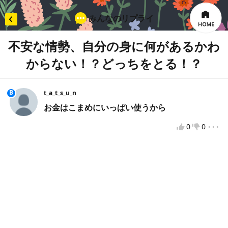
みんなのリプライ
不安な情勢、自分の身に何があるかわ
からない！？どっちをとる！？
×
リプライを入力
B
t_a_t_s_u_n
お金はこまめにいっぱい使うから
...
投票してから投稿をお願いします
0
0
違反報告
VOTEへようこそ！
VOTEをもっと楽しむために、VOTEで使用するニックネ
ームを入力してください。