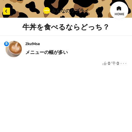
みんなのリプライ
牛丼を食べるならどっち？
×
リプライを入力
B
2ku94sa
メニューの幅が多い
...
0
0
投票してから投稿をお願いします
違反報告
VOTEへようこそ！
VOTEをもっと楽しむために、VOTEで使用するニックネ
ームを入力してください。