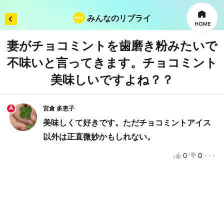
みんなのリプライ
妻がチョコミントを歯磨き粉みたいで
不味いと言ってきます。チョコミント
×
リプライを入力
美味しいですよね？？
A
宮倉 多恵子
投票してから投稿をお願いします
美味しくて好きです。ただチョコミントアイス
以外は正直微妙かもしれない。
...
0
0
違反報告
VOTEへようこそ！
VOTEをもっと楽しむために、VOTEで使用するニックネ
ームを入力してください。