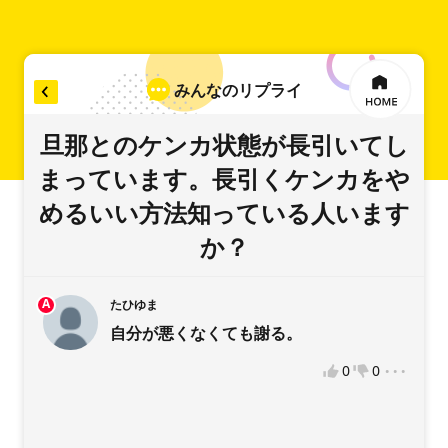
みんなのリプライ
リプライを入力
旦那とのケンカ状態が長引いてし
まっています。長引くケンカをや
めるいい方法知っている人います
稿をお願いします
か？
A
たひゆま
自分が悪くなくても謝る。
...
0
0
違反報告
VOTEへようこそ！