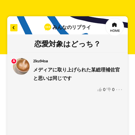
みんなのリプライ
リプライを入力
恋愛対象はどっち？
A
2ku94sa
メディアに取り上げられた某総理補佐官
稿をお願いします
と思いは同じです
...
0
0
違反報告
VOTEへようこそ！